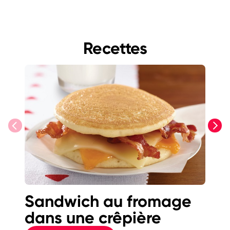
Recettes
previous
next
Sandwich au fromage
Pe
dans une crêpière
bu