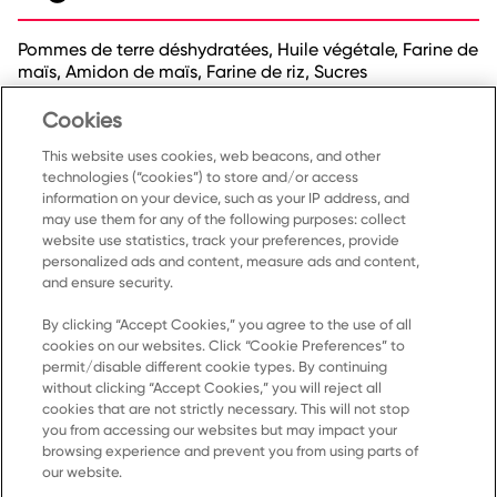
Pommes de terre déshydratées, Huile végétale, Farine de
maïs, Amidon de maïs, Farine de riz, Sucres
(maltodextrine), Mono- et diglycérides, Sel, Acide
citrique, Amidon de blé.
Cookies
This website uses cookies, web beacons, and other
technologies (“cookies”) to store and/or access
information on your device, such as your IP address, and
may use them for any of the following purposes: collect
website use statistics, track your preferences, provide
personalized ads and content, measure ads and content,
and ensure security.
By clicking “Accept Cookies,” you agree to the use of all
Accueil
cookies on our websites. Click “Cookie Preferences” to
permit/disable different cookie types. By continuing
Produits
without clicking “Accept Cookies,” you will reject all
cookies that are not strictly necessary. This will not stop
Recettes
you from accessing our websites but may impact your
Ressources
browsing experience and prevent you from using parts of
our website.
À propos de nous