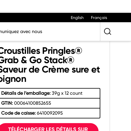
English
Français
uniquez avec nous
Croustilles Pringles®
Grab & Go Stack®
Saveur de Crème sure et
oignon
Détails de l’emballage:
39g x 12 count
GTIN:
00064100852655
Code de caisse:
6410092095
TÉLÉCHARGER LES DÉTAILS SUR