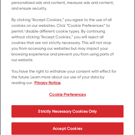
personalized ads and content, measure ads and content,
and ensure security.
By clicking “Accept Cookies,” you agree to the use of all
Accueil
cookies on our websites. Click “Cookie Preferences” to
permit/disable different cookie types. By continuing
Produits
without clicking “Accept Cookies,” you will reject all
cookies that are not strictly necessary. This will not stop
Recettes
you from accessing our websites but may impact your
Ressources
browsing experience and prevent you from using parts of
our website.
À propos de nous
You have the right to withdraw your consent with effect for
Communiquez avec nous
the future. Learn more about our use of your data by
reading our
Privacy Notice
.
*© 2023, marque de commerce de Kellanova utilisée
sous licence
Cookie Preferences
Cookie Preferences
Avis de confidentialité
Strictly Necessary Cookies Only
Conditions d’utilisation
Accessibilité
Accept Cookies