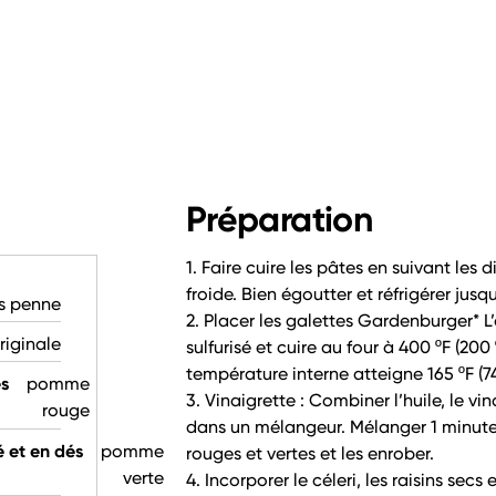
Préparation
1. Faire cuire les pâtes en suivant les d
froide. Bien égoutter et réfrigérer jusq
s penne
2. Placer les galettes Gardenburger* L
riginale
sulfurisé et cuire au four à 400 ºF (200
température interne atteigne 165 ºF (
és
pomme
3. Vinaigrette : Combiner l’huile, le vin
rouge
dans un mélangeur. Mélanger 1 minute
é et en dés
pomme
rouges et vertes et les enrober.
verte
4. Incorporer le céleri, les raisins secs