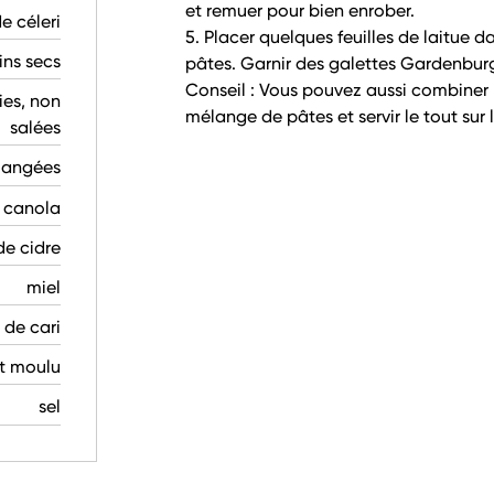
et remuer pour bien enrober.
de céleri
5. Placer quelques feuilles de laitue 
sins secs
pâtes. Garnir des galettes Gardenburge
Conseil : Vous pouvez aussi combiner 
ies, non
mélange de pâtes et servir le tout sur le
salées
élangées
e canola
de cidre
miel
 de cari
nt moulu
sel