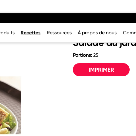
roduits
Recettes
Ressources
À propos de nous
Comm
Salade au jar
Portions:
25
IMPRIMER