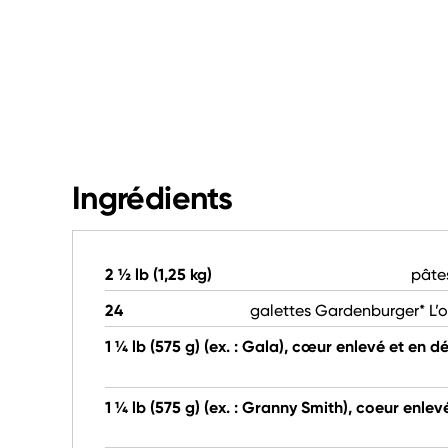
Ingrédients
2 ½ lb (1,25 kg)
pâte
24
galettes Gardenburger* L’o
1 ¼ lb (575 g) (ex. : Gala), cœur enlevé et en d
1 ¼ lb (575 g) (ex. : Granny Smith), coeur enlev