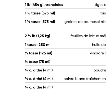
1 lb (454 g), tranchées
tiges 
1 ½ tasse (375 ml)
rai
1 ½ tasse (375 ml)
graines de tournesol rôt
2 ½ lb (1,25 kg)
feuilles de laitue m
1 tasse (250 ml)
huile d
½ tasse (125 ml)
vinaigre 
⅓ tasse (75 ml)
¾ c. à thé (4 ml)
poudre
¾ c. à thé (4 ml)
poivre blanc fraîcheme
¾ c. à thé (4 ml)