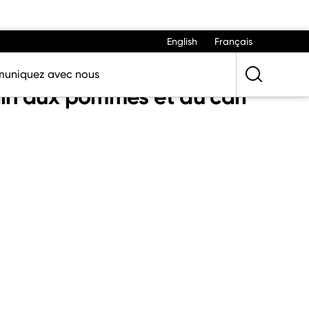
English
Français
uniquez avec nous
din aux pommes et au cari